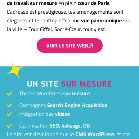
de travail sur mesure
en plein
cœur de Paris
.
L’adresse est prestigieuse, les aménagements sont
élégants, et le rooftop offre une
vue panoramique
sur
la ville — Tour Eiffel, Sacré-Cœur, tout y est.
VOIR LE SITE WEB
UN SITE
SUR MESURE
Thème WordPress
sur mésure
Campagnes
Search Engine Acquisition
Intégration des
vidéos
Optimisation
SEO, balisage, OG
Le site est développé sur le
CMS WordPress
et est