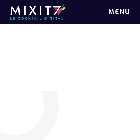
MENU
SITE WEB BUREAUX HAUT DE GAMME - ESPACES
DE TRAVAIL PREMIUM
NEST34